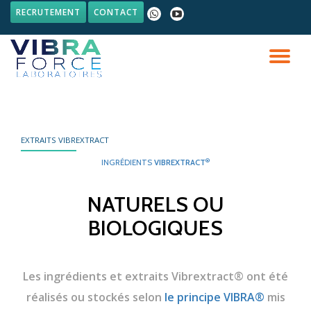
RECRUTEMENT
CONTACT
fa-
fa-
whatsapp
youtube-
Aller
play
au
DÉ
contenu
LA
NA
EXTRAITS VIBREXTRACT
®
INGRÉDIENTS
VIBREXTRACT
NATURELS OU
BIOLOGIQUES
Les ingrédients et extraits Vibrextract® ont été
réalisés ou stockés selon
le principe VIBRA®
mis