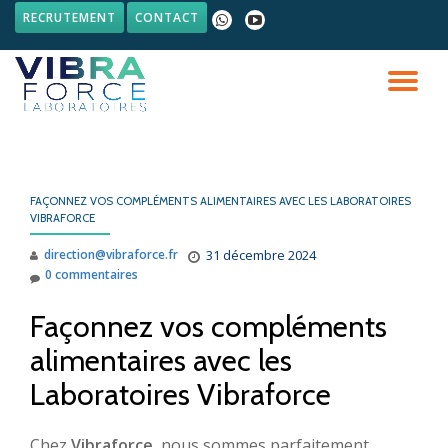
RECRUTEMENT
CONTACT
fa-
fa-
whatsapp
youtube-
Aller
play
au
DÉ
contenu
LA
NA
FAÇONNEZ VOS COMPLÉMENTS ALIMENTAIRES AVEC LES LABORATOIRES
VIBRAFORCE
direction@vibraforce.fr
31 décembre 2024
0 commentaires
Façonnez vos compléments
alimentaires avec les
Laboratoires Vibraforce
Chez
Vibraforce
, nous sommes parfaitement