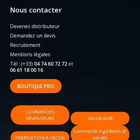
Nous contacter
Devenez distributeur
Demandez un devis
Recrutement
Mentions légales
Tél : (+33)
04 74 60 72 72
et
06 61 18 00 16
BOUTIQUE PRO
Vibraforce Laboratoires ©2026
Menu
COMMANDES
secondaire
REVENDEURS
Vibrextract®
Commande ingrédients et
FABRICATION À FAÇON
extraits