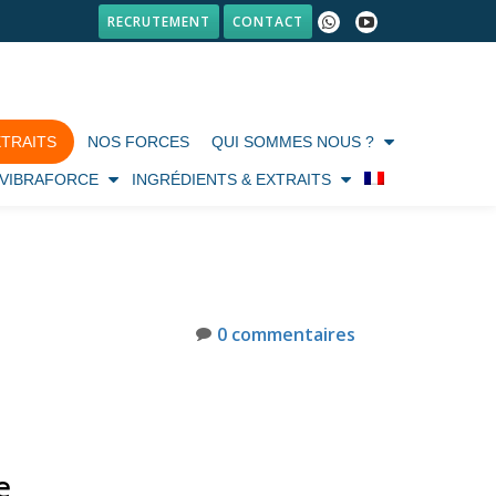
RECRUTEMENT
CONTACT
fa-
fa-
whatsapp
youtube-
play
TRAITS
NOS FORCES
QUI SOMMES NOUS ?
VIBRAFORCE
INGRÉDIENTS & EXTRAITS
0 commentaires
e