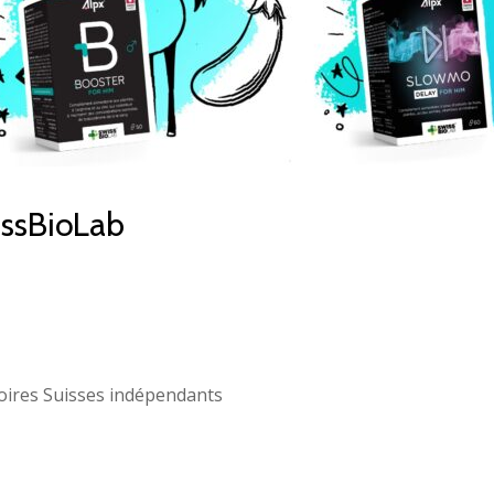
issBioLab
oires Suisses indépendants