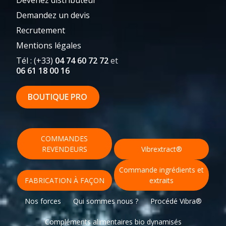
Devenez distributeur
Demandez un devis
Recrutement
Mentions légales
Tél : (+33)
04 74 60 72 72
et
06 61 18 00 16
BOUTIQUE PRO
Vibraforce Laboratoires ©2026
Menu
COMMANDES
secondaire
REVENDEURS
Vibrextract®
Commande ingrédients et
FABRICATION À FAÇON
extraits
Nos forces
Qui sommes nous ?
Procédé Vibra®
Compléments alimentaires bio dynamisés