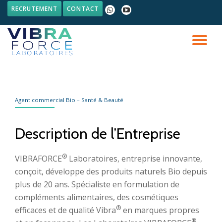
RECRUTEMENT
CONTACT
fa-
fa-
whatsapp
youtube-
Aller
play
au
DÉ
contenu
LA
NA
Agent commercial Bio – Santé & Beauté
Description de l’Entreprise
®
VIBRAFORCE
Laboratoires, entreprise innovante,
conçoit, développe des produits naturels Bio depuis
plus de 20 ans. Spécialiste en formulation de
compléments alimentaires, des cosmétiques
®
efficaces et de qualité Vibra
en marques propres
®